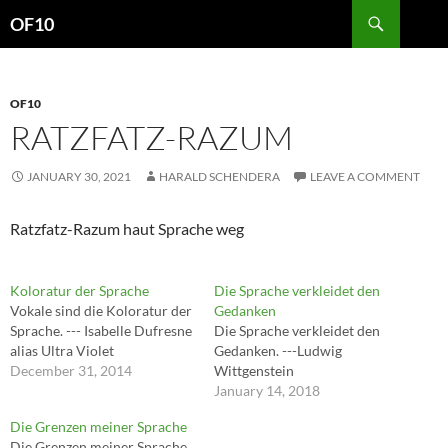
Search
OF10
SKIP
TO
CONTENT
OF10
RATZFATZ-RAZUM
JANUARY 30, 2021
HARALD SCHENDERA
LEAVE A COMMENT
Ratzfatz-Razum haut Sprache weg
Koloratur der Sprache
Die Sprache verkleidet den
Vokale sind die Koloratur der
Gedanken
Sprache. --- Isabelle Dufresne
Die Sprache verkleidet den
alias Ultra Violet
Gedanken. ---Ludwig
December 31, 2014
Wittgenstein
January 14, 2018
Die Grenzen meiner Sprache
Die Grenzen meiner Sprache