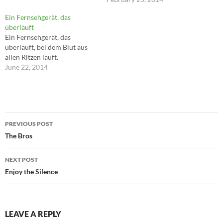
Instrumentarium kann nur
Ein Fernsehgerät, das
aus der Innenwelt kommen,
überläuft
und es ist nie einfach so da,
Ein Fernsehgerät, das
sondern entsteht im Wechsel
überläuft, bei dem Blut aus
von Erfahrungen und deren
allen Ritzen läuft.
Verarbeitung – für die…
June 22, 2014
Post
PREVIOUS POST
navigation
The Bros
NEXT POST
Enjoy the Silence
LEAVE A REPLY