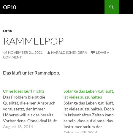
Search
OF10
SKIP
TO
CONTENT
OF10
RAMMELPOP
NOVEMBER 21, 2021
HARALD SCHENDERA
LEAVE A
COMMENT
Das läuft unter Rammelpop.
Ohne Ideal läuft nichts
Solange das Leben gut läuft,
Das Problem bleibt die
ist vieles auszuhalten
Qualität, die einen Anspruch
Solange das Leben gut läuft,
voraussetzt, der immer
ist vieles auszuhalten. Doch
Höheres will als das bereits
in krisenhaften Zeiten kann
Vorhandene. Ohne Ideal läuft
es sein, dass auf einmal das
nichts. ---Gerhard Richter
August 18, 2014
Instrumentarium der
Bewältigung fehlt. Dieses
February 25, 2014