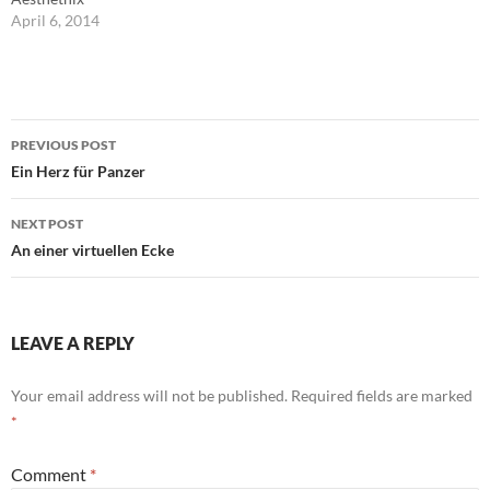
April 6, 2014
Post
PREVIOUS POST
navigation
Ein Herz für Panzer
NEXT POST
An einer virtuellen Ecke
LEAVE A REPLY
Your email address will not be published.
Required fields are marked
*
Comment
*