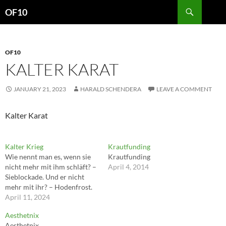
Search
OF10
SKIP
TO
CONTENT
OF10
KALTER KARAT
JANUARY 21, 2023
HARALD SCHENDERA
LEAVE A COMMENT
Kalter Karat
Kalter Krieg
Krautfunding
Wie nennt man es, wenn sie
Krautfunding
nicht mehr mit ihm schläft? –
April 4, 2014
Sieblockade. Und er nicht
mehr mit ihr? – Hodenfrost.
April 11, 2024
Aesthetnix
Aesthetnix