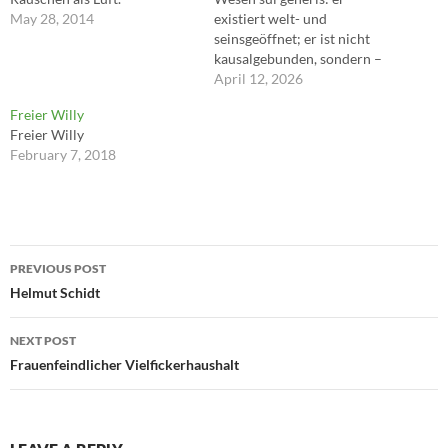
May 28, 2014
existiert welt- und
seinsgeöffnet; er ist nicht
kausalgebunden, sondern –
mit Maßen – frei; er
April 12, 2026
verwirklicht sich in freier
Freier Willy
Verantwortung im
Freier Willy
Selbstvollzug, was am ehesten
February 7, 2018
zum Tragen (zum Austrag)
kommt, wenn er liebend für
Dinge, Pflanzen, Tiere,
Menschen und Kulturwerke…
Post
PREVIOUS POST
navigation
Helmut Schidt
NEXT POST
Frauenfeindlicher Vielfickerhaushalt