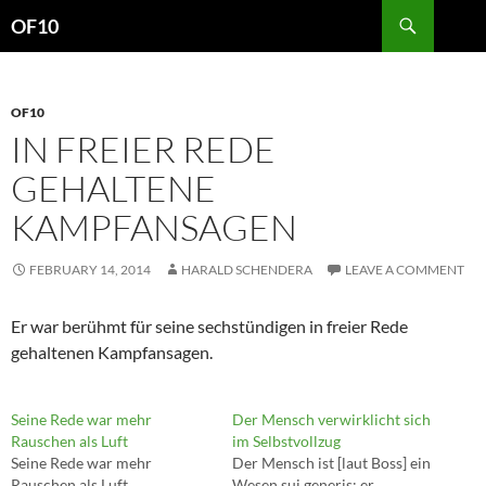
Search
OF10
SKIP
TO
CONTENT
OF10
IN FREIER REDE
GEHALTENE
KAMPFANSAGEN
FEBRUARY 14, 2014
HARALD SCHENDERA
LEAVE A COMMENT
Er war berühmt für seine sechstündigen in freier Rede
gehaltenen Kampfansagen.
Seine Rede war mehr
Der Mensch verwirklicht sich
Rauschen als Luft
im Selbstvollzug
Seine Rede war mehr
Der Mensch ist [laut Boss] ein
Rauschen als Luft.
Wesen sui generis: er