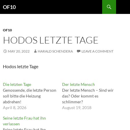
Search
OF10
SKIP
TO
CONTENT
OF10
HODOS LETZTE TAGE
MAY 20, 2022
HARALD SCHENDERA
LEAVE A COMMENT
Hodos letzte Tage
Die letzten Tage
Der letzte Mensch
Genossende, die letzte Person
Der letzte Mensch – Sind wir
soll bitte die Heizung
das? Oder kommt es
abdrehen!
schlimmer?
April 8, 2026
August 19, 2018
Seine letzte Frau hat ihn
verlassen
Seine letzte Frau hat ihn