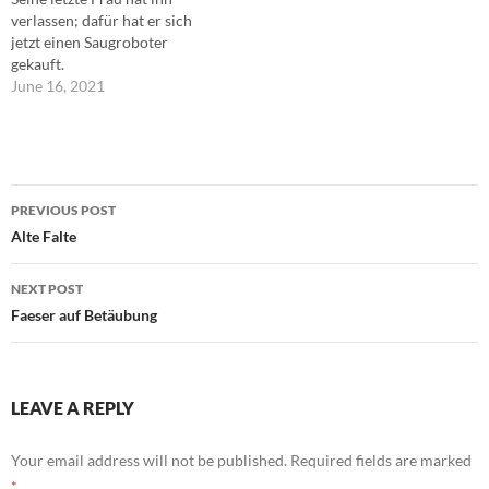
verlassen; dafür hat er sich
jetzt einen Saugroboter
gekauft.
June 16, 2021
Post
PREVIOUS POST
navigation
Alte Falte
NEXT POST
Faeser auf Betäubung
LEAVE A REPLY
Your email address will not be published.
Required fields are marked
*