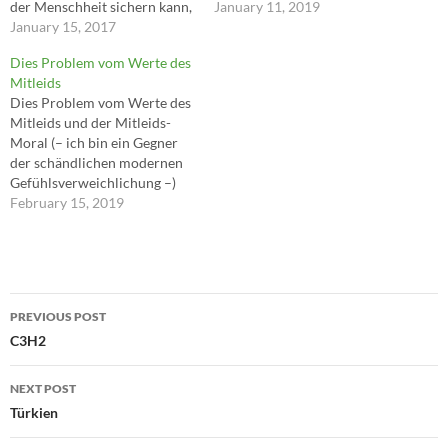
der Menschheit sichern kann,
dass alles Getane nicht nur
January 11, 2019
weil sie dazu beiträgt, der
January 15, 2017
für die Menschheit (oder
Menscheit neue Räume zu
gegen sie) getan war, sondern
Dies Problem vom Werte des
erschließen – Räume, die sich
auch im Hinblick auf
Mitleids
als Lebensräume erweisen
Wiederholung im nächsten
Dies Problem vom Werte des
können. Räume, die die
Zyklus der ewigen
Mitleids und der Mitleids-
Menschheit finden muss, will
Wiederkunft und in allen
Moral (– ich bin ein Gegner
sie der Auslöschung durch
folgenden.…
der schändlichen modernen
die explodierende Sonne
Gefühlsverweichlichung –)
(oder…
scheint zunächst nur etwas
February 15, 2019
Vereinzeltes, ein
Fragezeichen für sich; wer
aber einmal hier
hängenbleibt, hier fragen
Post
lernt, dem wird es gehen, wie
PREVIOUS POST
es mir ergangen ist – eine
navigation
C3H2
ungeheure neue Aussicht…
NEXT POST
Türkien