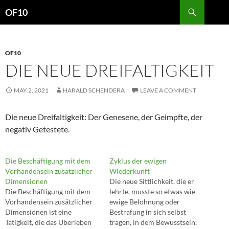
Search
OF10
SKIP
TO
CONTENT
OF10
DIE NEUE DREIFALTIGKEIT
MAY 2, 2021
HARALD SCHENDERA
LEAVE A COMMENT
Die neue Dreifaltigkeit: Der Genesene, der Geimpfte, der
negativ Getestete.
Die Beschäftigung mit dem
Zyklus der ewigen
Vorhandensein zusätzlicher
Wiederkunft
Dimensionen
Die neue Sittlichkeit, die er
Die Beschäftigung mit dem
lehrte, musste so etwas wie
Vorhandensein zusätzlicher
ewige Belohnung oder
Dimensionen ist eine
Bestrafung in sich selbst
Tätigkeit, die das Überleben
tragen, in dem Bewusstsein,