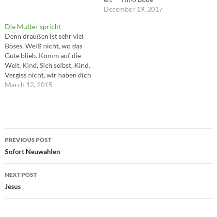
December 19, 2017
Die Mutter spricht
Denn draußen ist sehr viel
Böses, Weiß nicht, wo das
Gute blieb. Komm auf die
Welt, Kind, Sieh selbst, Kind.
Vergiss nicht, wir haben dich
lieb. ---Marie Luise Kaschnitz,
March 12, 2015
Die Mutter spricht
Post
PREVIOUS POST
navigation
Sofort Neuwahlen
NEXT POST
Jesus