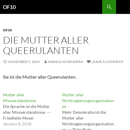
Search
OF10
SKIP
TO
CONTENT
OF10
DIE MUTTER ALLER
QUEERULANTEN
NOVEMBER 9, 2024
HARALD SCHENDERA
LEAVE A COMMENT
Sie ist die Mutter aller Queerulanten.
Mutter aller
Mutter aller
Missverständnisse
Nichtregierungsorganisation
Die Sprache ist die Mutter
en
aller Missverständnisse. ---
Mehr Demokratie ist die
Friedhelm Moser
Mutter aller
January 8, 2018
Nichtregierungsorganisation
en. ---Thilo Bode