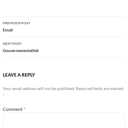
Interpretation von
Ereignissen verleitet. Diese
Journalisten kompensieren
Post
ihre innere Unsicherheit
PREVIOUS POST
(oder Überzeugung eigener
navigation
Email
Inkompetenz) durch
beißenden Spott. ---Leo
Rosten, 1937
NEXT POST
Gouvernementalität
LEAVE A REPLY
Your email address will not be published.
Required fields are marked
*
Comment
*