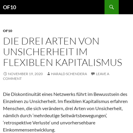
Search
OF10
SKIP
TO
CONTENT
OF10
DIE DREI ARTEN VON
UNSICHERHEIT IM
FLEXIBLEN KAPITALISMUS
NOVEMBER 19, 2020
HARALD SCHENDERA
LEAVE A
COMMENT
Die Diskontinuität eines Netzwerks führt im Bewusstsein des
Einzelnen zu Unsicherheit. Im flexiblen Kapitalismus erfahren
Menschen, die sich verändern, drei Arten von Unsicherheit,
nämlich durch ‘mehrdeutige Seitwärtsbewegungen’,
‘retrospektive Verluste’ und unvorhersehbare
Einkommensentwicklung.