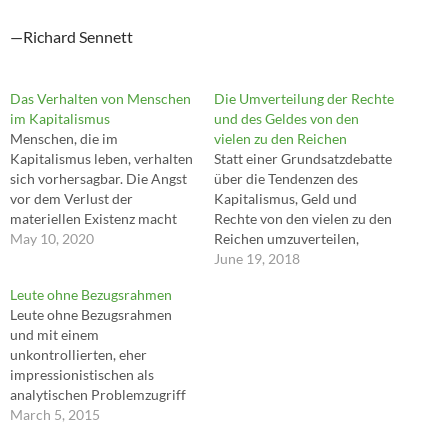
—Richard Sennett
Das Verhalten von Menschen
Die Umverteilung der Rechte
im Kapitalismus
und des Geldes von den
Menschen, die im
vielen zu den Reichen
Kapitalismus leben, verhalten
Statt einer Grundsatzdebatte
sich vorhersagbar. Die Angst
über die Tendenzen des
vor dem Verlust der
Kapitalismus, Geld und
materiellen Existenz macht
Rechte von den vielen zu den
sie gehorsam, darum
May 10, 2020
Reichen umzuverteilen,
unterwerfen sie sich meist
erörterte die Konferenz im
June 19, 2018
demjenigen, der sie bezahlt.
Anschluss lieber praktische
Leute ohne Bezugsrahmen
Verbesserungen im
Leute ohne Bezugsrahmen
Planungsalltag. ---Till
und mit einem
Briegleb
unkontrollierten, eher
impressionistischen als
analytischen Problemzugriff
werden zu einer
March 5, 2015
oberflächlichen