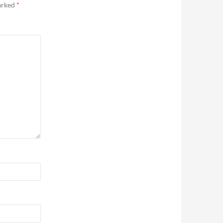
marked
*