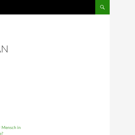
SKIP TO CONTENT
AN
r Mensch in
e?