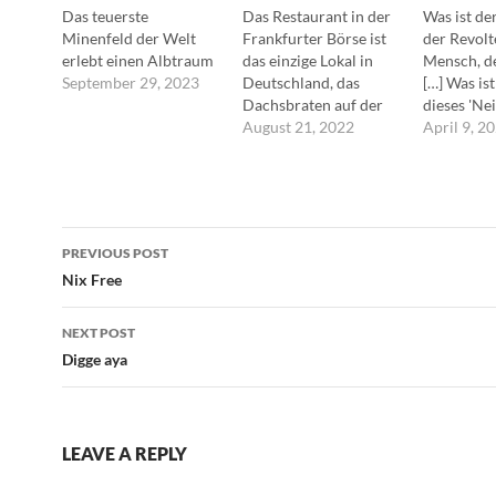
Das teuerste
Das Restaurant in der
Was ist de
Minenfeld der Welt
Frankfurter Börse ist
der Revolt
erlebt einen Albtraum
das einzige Lokal in
Mensch, de
September 29, 2023
Deutschland, das
[…] Was ist
Dachsbraten auf der
dieses 'Nei
Speisekarte hat.
August 21, 2022
bedeutet z
April 9, 2
'das dauer
lange', 'bi
nicht weite
zu weit' un
Post
gibt eine G
PREVIOUS POST
sie nicht 
navigation
Nix Free
werden'. -
Camus
NEXT POST
Digge aya
LEAVE A REPLY