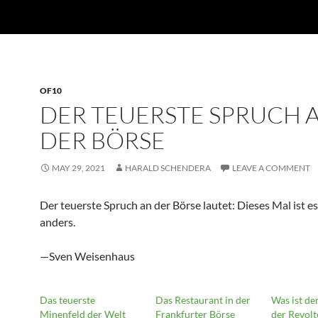
OF10
DER TEUERSTE SPRUCH 
DER BÖRSE
MAY 29, 2021
HARALD SCHENDERA
LEAVE A COMMENT
Der teuerste Spruch an der Börse lautet: Dieses Mal ist es
anders.
—Sven Weisenhaus
Das teuerste
Das Restaurant in der
Was ist de
Minenfeld der Welt
Frankfurter Börse
der Revolt