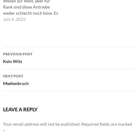
Wesen zur Welt, aber für
Rank sind diese Antriebe
weder schlecht noch böse. Es
ist die Naturausstattung des
July 6, 2025
Menschen, die sozialisiert
und kultiviert werden soll.
Aber das eigentlich
Menschliche ist nicht der
Post
Trieb, sondern der 'Geist'. Er
PREVIOUS POST
hat die Aspekte der Freiheit,
navigation
Kein Witz
des…
NEXT POST
Medienbruch
LEAVE A REPLY
Your email address will not be published.
Required fields are marked
*