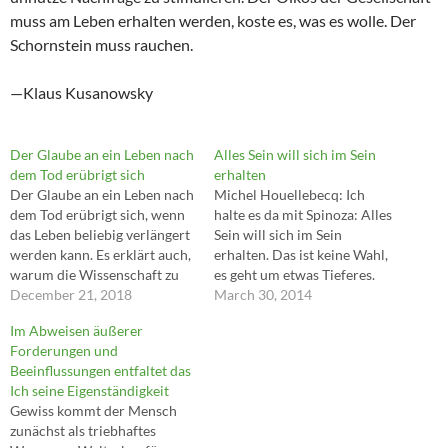
muss am Leben erhalten werden, koste es, was es wolle. Der
Schornstein muss rauchen.
—Klaus Kusanowsky
Der Glaube an ein Leben nach
Alles Sein will sich im Sein
dem Tod erübrigt sich
erhalten
Der Glaube an ein Leben nach
Michel Houellebecq: Ich
dem Tod erübrigt sich, wenn
halte es da mit Spinoza: Alles
das Leben beliebig verlängert
Sein will sich im Sein
werden kann. Es erklärt auch,
erhalten. Das ist keine Wahl,
warum die Wissenschaft zu
es geht um etwas Tieferes.
einer Ersatzreligion werden
December 21, 2018
Vielleicht zuerst einmal: Hör
March 30, 2014
konnte.
mit dem Warum-Fragen auf.
Im Abweisen äußerer
Barbara Gärtner: Können Sie
Forderungen und
das denn? Michel
Beeinflussungen entfaltet das
Houellebecq: Ja! Man muss.
Ich seine Eigenständigkeit
Das ist eine intellektuelle
Gewiss kommt der Mensch
Entscheidung. Das Leben…
zunächst als triebhaftes