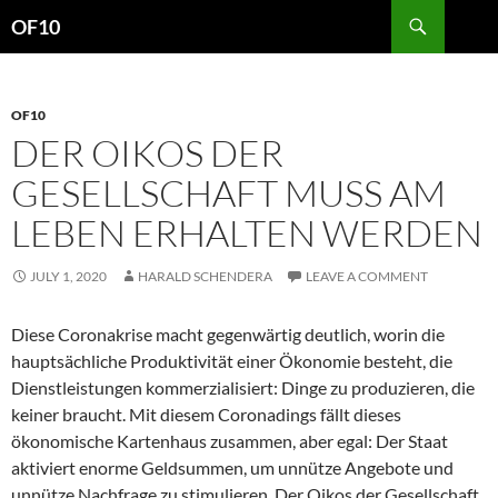
Search
OF10
SKIP
TO
CONTENT
OF10
DER OIKOS DER
GESELLSCHAFT MUSS AM
LEBEN ERHALTEN WERDEN
JULY 1, 2020
HARALD SCHENDERA
LEAVE A COMMENT
Diese Coronakrise macht gegenwärtig deutlich, worin die
hauptsächliche Produktivität einer Ökonomie besteht, die
Dienstleistungen kommerzialisiert: Dinge zu produzieren, die
keiner braucht. Mit diesem Coronadings fällt dieses
ökonomische Kartenhaus zusammen, aber egal: Der Staat
aktiviert enorme Geldsummen, um unnütze Angebote und
unnütze Nachfrage zu stimulieren. Der Oikos der Gesellschaft