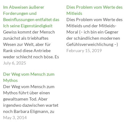
Im Abweisen äußerer
Dies Problem vom Werte des
Forderungen und
Mitleids
Beeinflussungen entfaltet das
Dies Problem vom Werte des
Ich seine Eigenständigkeit
Mitleids und der Mitleids-
Gewiss kommt der Mensch
Moral (– ich bin ein Gegner
zunächst als triebhaftes
der schändlichen modernen
Wesen zur Welt, aber für
Gefühlsverweichlichung –)
Rank sind diese Antriebe
scheint zunächst nur etwas
February 15, 2019
weder schlecht noch böse. Es
Vereinzeltes, ein
ist die Naturausstattung des
July 6, 2025
Fragezeichen für sich; wer
Menschen, die sozialisiert
aber einmal hier
Der Weg vom Mensch zum
und kultiviert werden soll.
hängenbleibt, hier fragen
Mythos
Aber das eigentlich
lernt, dem wird es gehen, wie
Der Weg vom Mensch zum
Menschliche ist nicht der
es mir ergangen ist – eine
Mythos führt über einen
Trieb, sondern der 'Geist'. Er
ungeheure neue Aussicht…
gewaltsamen Tod. Aber
hat die Aspekte der Freiheit,
irgendwo dazwischen wartet
des…
noch Barbara Eligmann, zu
richten die Lebendigen und
May 3, 2014
die Toten. ---Roger Willemsen