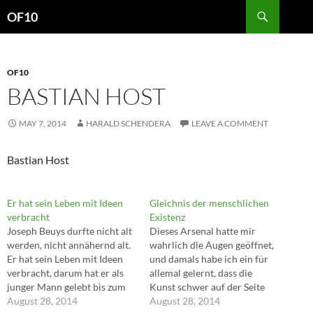
Search
OF10
SKIP
TO
CONTENT
OF10
BASTIAN HOST
MAY 7, 2014
HARALD SCHENDERA
LEAVE A COMMENT
Bastian Host
Er hat sein Leben mit Ideen
Gleichnis der menschlichen
verbracht
Existenz
Joseph Beuys durfte nicht alt
Dieses Arsenal hatte mir
werden, nicht annähernd alt.
wahrlich die Augen geöffnet,
Er hat sein Leben mit Ideen
und damals habe ich ein für
verbracht, darum hat er als
allemal gelernt, dass die
junger Mann gelebt bis zum
Kunst schwer auf der Seite
Schluss. ---Heiner Bastian
August 28, 2014
des Lebens ruhen muss, dass
August 28, 2014