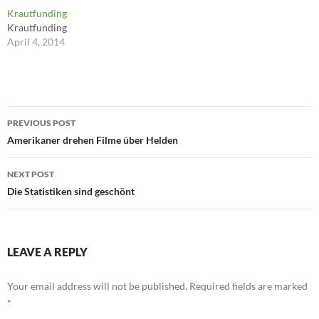
sie in ihrer höchsten
Krautfunding
Erscheinung auch das
Krautfunding
Gleichnis der menschlichen
April 4, 2014
Existenz sein kann. ---Heiner
Bastian
Post
PREVIOUS POST
navigation
Amerikaner drehen Filme über Helden
NEXT POST
Die Statistiken sind geschönt
LEAVE A REPLY
Your email address will not be published.
Required fields are marked
*