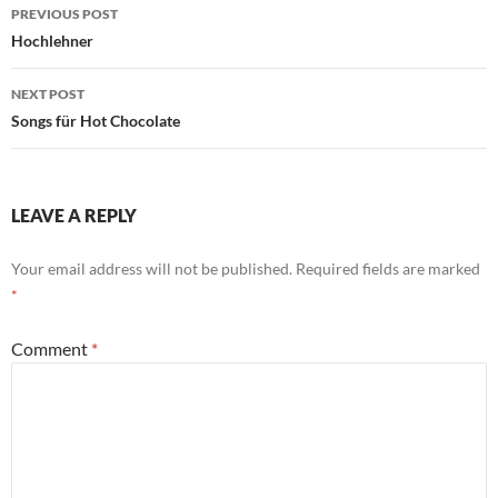
Post
PREVIOUS POST
navigation
Hochlehner
NEXT POST
Songs für Hot Chocolate
LEAVE A REPLY
Your email address will not be published.
Required fields are marked
*
Comment
*