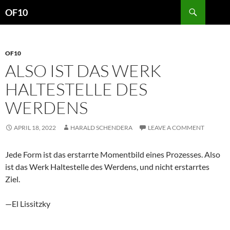
Search
OF10
SKIP
TO
CONTENT
OF10
ALSO IST DAS WERK
HALTESTELLE DES
WERDENS
APRIL 18, 2022
HARALD SCHENDERA
LEAVE A COMMENT
Jede Form ist das erstarrte Momentbild eines Prozesses. Also
ist das Werk Haltestelle des Werdens, und nicht erstarrtes
Ziel.
—El Lissitzky