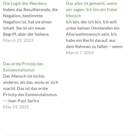
Die Logik des Werdens
Das alles ist gemeint, wenn
Indem das Resultierende, die
wir sagen: Ich bin ein freier
Negation, bestimmte
Mensch
Negation ist, hat sie einen
Ich bin, der ich bin. Ich will
Inhalt. Sie ist ein neuer
unter keinen Umständen ein
Begriff, aber der höhere,
Allerweltsmensch sein. Ich
reichere Begriff als der
March 29, 2023
habe ein Recht darauf, aus
vorhergehende. ---Georg
dem Rahmen zu fallen – wenn
Wilhelm Friedrich Hegel
ich es kann. Ich wünsche mir
March 7, 2014
Chancen, nicht Sicherheiten.
Das erste Prinzip des
Ich will kein ausgeschaltener
Existenzialismus
Bürger sein, gedemütigt und
Der Mensch ist nichts
abgestumpft, weil der Staat
anderes, als das, wozu er sich
für mich sorgt. Ich…
macht. Das ist das erste
Prinzip des Existenzialismus.
---Jean-Paul Sartre
May 14, 2025