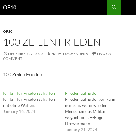
Search
OF10
SKIP
TO
CONTENT
OF10
100 ZEILEN FRIEDEN
DECEMBER 22, 2020
HARALD SCHENDERA
LEAVE A
COMMENT
100 Zeilen Frieden
Ich bin für Frieden schaffen
Frieden auf Erden
Ich bin für Frieden schaffen
Frieden auf Erden, er kann
mit ohne Waffen.
nur sein, wenn wir den
January 16, 2024
Menschen das Militär
wegnehmen. ---Eugen
Drewermann
January 21, 2024