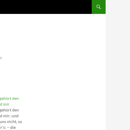
SKIP TO CONTENT
T
gehört den
d mir
gehört den
d mir; und
uns nicht, so
's: – die