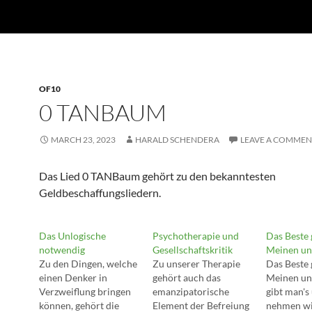
OF10
0 TANBAUM
MARCH 23, 2023
HARALD SCHENDERA
LEAVE A COMMEN
Das Lied 0 TANBaum gehört zu den bekanntesten
Geldbeschaffungsliedern.
Das Unlogische
Psychotherapie und
Das Beste 
notwendig
Gesellschaftskritik
Meinen un
Zu den Dingen, welche
Zu unserer Therapie
Das Beste 
einen Denker in
gehört auch das
Meinen un
Verzweiflung bringen
emanzipatorische
gibt man's 
können, gehört die
Element der Befreiung
nehmen wir